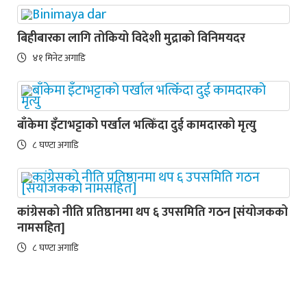
बिहीबारका लागि तोकियो विदेशी मुद्राको विनिमयदर
४१ मिनेट अगाडि
बाँकेमा इँटाभट्टाको पर्खाल भत्किँदा दुई कामदारको मृत्यु
८ घण्टा अगाडि
कांग्रेसको नीति प्रतिष्ठानमा थप ६ उपसमिति गठन [संयोजकको
नामसहित]
८ घण्टा अगाडि