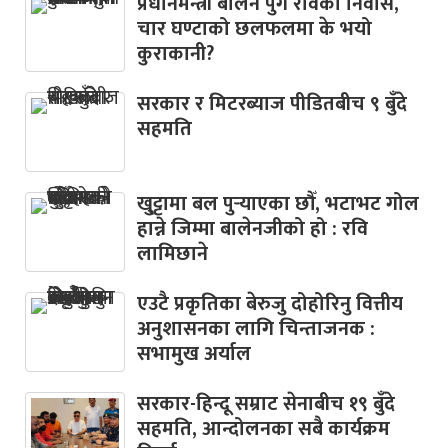
प्रधानमन्त्री बालेन पुगे रविको निवास,
चार घण्टाको छलफलमा के भयो
कुराकानी?
सरकार र मिटरब्याज पीडितबीच ९ बुँदे
सहमति
खु्ट्टामा बल पुर्‍याएका छौँ, भटाभट गोल
हान्ने जिम्मा बालेनजीको हो : रवि
लामिछाने
एउटै प्रकृतिका बेरुजु दोहोरिनु वित्तीय
अनुशासनका लागि चिन्ताजनक :
सभामुख अर्याल
सरकार-हिन्दू सम्राट सेनाबीच १९ बुँदे
सहमति, आन्दोलनका सबै कार्यक्रम