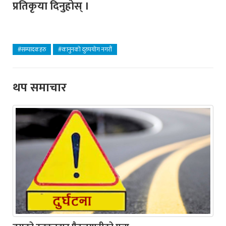
प्रतिकृया दिनुहोस् ।
#सम्पादकहरु
#कानुनको दुरुपयोग नगरौं
थप समाचार