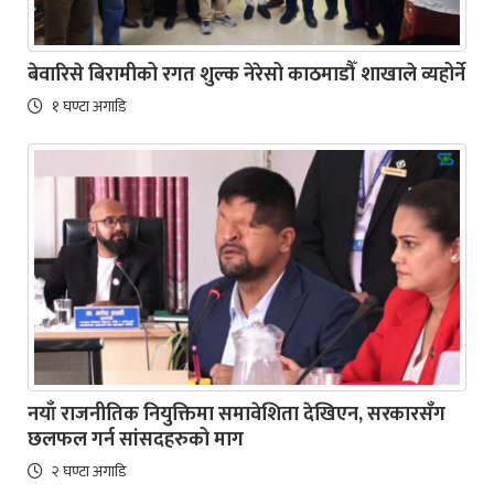
बेवारिसे बिरामीको रगत शुल्क नेरेसो काठमाडौँ शाखाले व्यहोर्ने
१ घण्टा अगाडि
नयाँ राजनीतिक नियुक्तिमा समावेशिता देखिएन, सरकारसँग
छलफल गर्न सांसदहरुको माग
२ घण्टा अगाडि