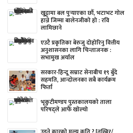
खु्ट्टामा बल पुर्‍याएका छौँ, भटाभट गोल
हान्ने जिम्मा बालेनजीको हो : रवि
लामिछाने
एउटै प्रकृतिका बेरुजु दोहोरिनु वित्तीय
अनुशासनका लागि चिन्ताजनक :
सभामुख अर्याल
सरकार-हिन्दू सम्राट सेनाबीच १९ बुँदे
सहमति, आन्दोलनका सबै कार्यक्रम
फिर्ता
भृकुटीमण्डप पुस्तकालयको ताला
परिषद्ले आफैं खोल्यो
उड्ने कारको मूल्य कति ? [तस्बिर/