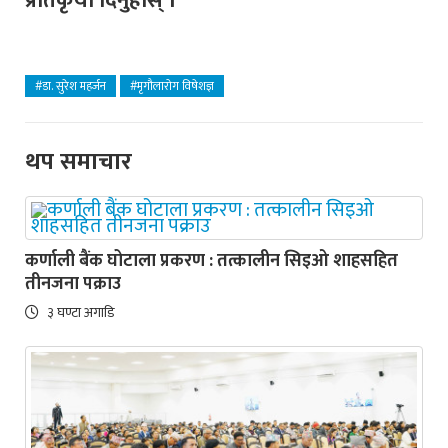
प्रतिकृया दिनुहोस् ।
#डा. सुरेश महर्जन
#मृगौलारोग विषेशज्ञ
थप समाचार
कर्णाली बैंक घोटाला प्रकरण : तत्कालीन सिइओ शाहसहित
तीनजना पक्राउ
३ घण्टा अगाडि