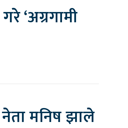
रे ‘अग्रगामी
का नेता मनिष झाले