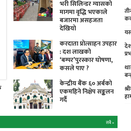
भरी सिलिन्डर ग्यासको
तीन
मागमा वृद्धि भएकाले
कक
बजारमा असहजता
देखियो
यस
करदाता प्रोत्साहन उपहार
दे
: दश लाखको
प्
‘बम्पर’पुरस्कार घोषणा,
थाइ
कसले पाए ?
बन्
केन्द्रीय बैंक ६० अर्बको
क
श्
एकमहिने निक्षेप सङ्कलन
हा
गर्दै
सबै »