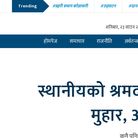
Trending
#प्रहरी प्रभाग काँडाघारी
#उद्घाटन
#दानब
#रमेश प्रसाईं
#गौरी कुमारी यादव
#खाना पकाउने ग्यास
#शेर
शनिबार, २३ साउन 
होमपेज
समाचार
राजनीति
अर्थतन्त्
स्थानीयको श्रमद
मुहार,
कुनै पन