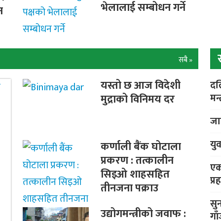
भेलालाई सम्बोधन गर्ने
न
सबै »
यस्तो छ आज विदेशी
दल
मन्
मुद्राको विनिमय दर
जा
यु
कर्णाली बैंक घोटाला
प्रकरण : तत्कालीन
एक
सिइओ शाहसहित
प्
तीनजना पक्राउ
सु
उद्योगमन्त्रीको जवाफ :
गा