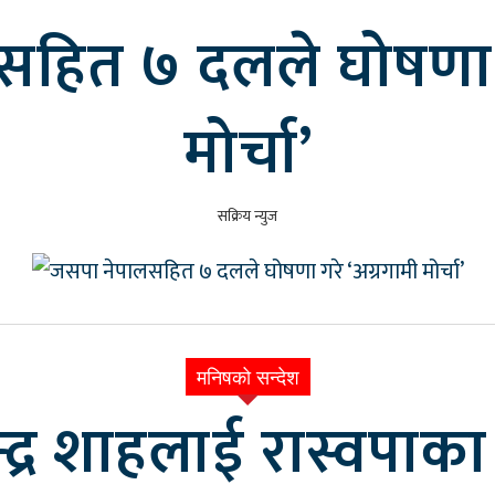
हित ७ दलले घोषणा ग
मोर्चा’
सक्रिय न्युज
मनिषको सन्देश
लेन्द्र शाहलाई रास्वपा