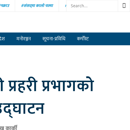
पक्राउ
#संसद्‍मा कालो चस्मा
#निषेध
#सांसद मनिष झा
राज दुलाल
#रुलिङको माग
#अविनारायण काफ्ले
#रोहिङ्ग्या
देश
मनाेरञ्जन
सूचना-प्रविधि
कर्पोरेट
 प्रहरी प्रभागको
उद्घाटन
ख कार्की