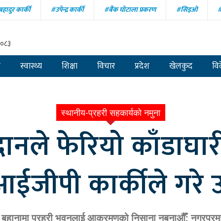
हादुर कार्की
#उपेन्द्र कार्की
#बैंक घोटाला प्रकरण
#सिइओ
#
बहादुर देउवा
#असन्तुष्ट पक्षको राष्ट्रिय भेला
#खुश्बु ओली
#सांसद युव
२०८३
र
स्वास्थ्य
शिक्षा
विचार
प्रदेश
खेलकुद
वि
स्थानीय-प्रहरी सहकार्यको नमुना
ानले फेरियो काँडाघारी
 आईजीपी कार्कीले गरे 
ि बहानामा प्रहरी भवनलाई आक्रमणको निसाना नबनाऔँ: नगरप्रमु